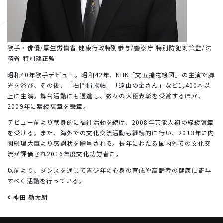
歌手・俳優/厚生労働省 健康行政特別参与/警察庁 特別防犯対策監/法
務省 特別矯正監
昭和40年歌手デビュー。昭和42年、NHK「文五捕物絵図」の主演で脚
光を浴び、その後、「右門捕物帖」「遠山の金さん」など1,400本以
上に主演。舞台活動にも邁進し、数々の大臣表彰を受賞するほか、
2009年に紫綬褒章を受章。
デビュー前より献身的に福祉活動を続け、2008年芸能人初の緑綬褒章
を受ける。また、海外での文化交流活動も継続的に行い、2013年に内
閣総理大臣より感謝状を贈呈される。長年にわたる国内外での文化交
流が評価され2016年度文化功労者に。
以前より、ダンスを通じて青少年の心身の育成や高齢者の健康に寄与
すべく活動を行っている。
投稿ナビゲーション
神田 勘太朗