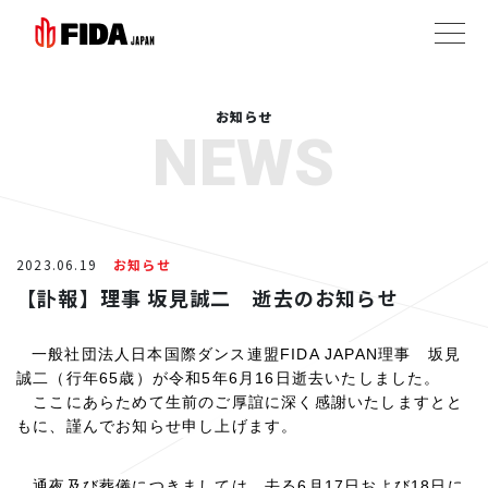
お知らせ
NEWS
2023.06.19
お知らせ
【訃報】理事 坂見誠二 逝去のお知らせ
一般社団法人日本国際ダンス連盟
FIDA JAPAN
理事 坂見
誠二（行年
65
歳）が令和
5
年
6
月
16
日逝去いたしました。
ここにあらためて生前のご厚誼に深く感謝いたしますとと
もに、謹んでお知らせ申し上げます。
通夜及び葬儀につきましては、去る
6
月
17
日および
18
日に